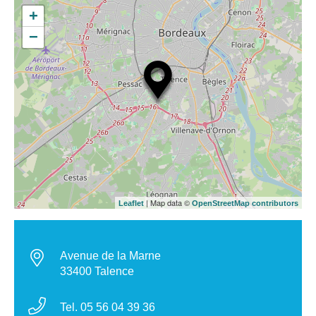
+
−
| Map data ©
Leaflet
OpenStreetMap contributors
Avenue de la Marne
33400 Talence
Tel. 05 56 04 39 36