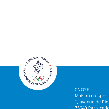
CNOSF
Maison du sport
1, avenue de Pie
75640 Paris ced