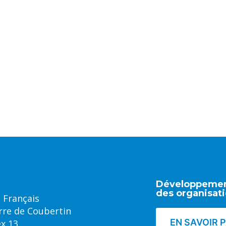
Développement
des organisati
 Français
rre de Coubertin
EN SAVOIR 
ex 13